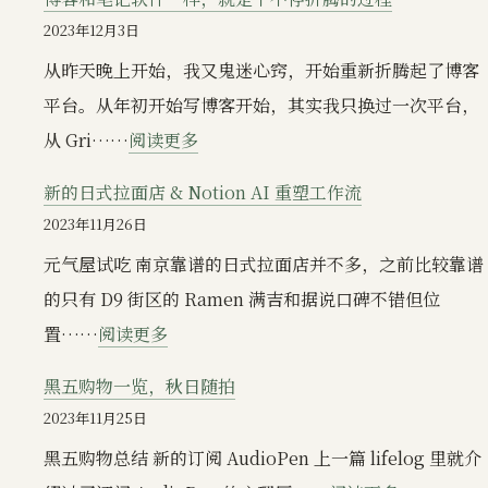
值
法
吗？
2023年12月3日
和
在
从昨天晚上开始，我又鬼迷心窍，开始重新折腾起了博客
UI
Lattics
平台。从年初开始写博客开始，其实我只换过一次平台，
是
中
：
从 Gri……
阅读更多
笔
实
博
记
新的日式拉面店 & Notion AI 重塑工作流
践
客
软
2023年11月26日
卡
和
件
元气屋试吃 南京靠谱的日式拉面店并不多，之前比较靠谱
片
笔
的
的只有 D9 街区的 Ramen 满吉和据说口碑不错但位
写
记
第
：
置……
阅读更多
作
软
一
新
件
黑五购物一览，秋日随拍
生
的
一
2023年11月25日
产
日
样，
黑五购物总结 新的订阅 AudioPen 上一篇 lifelog 里就介
力
式
就