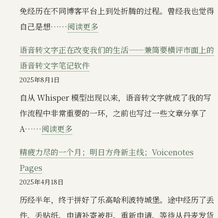
硬
底
免经历在不同博客平台上到处折腾的过程。曾经我也觉得
件
的
：
自己是想……
阅读更多
是
知
博
个
语音转文字正在改变我们的生活——兼简要横评市面上的
识
客
伪
语音转文字笔记软件
管
折
需
2025年8月1日
理
腾
求
自从 Whisper 模型出现以来，语音转文字就成了我的写
系
记
吗？
作流程中非常重要的一环，之前也写过一些文章分享了
统
录：
(Plaud
：
A……
阅读更多
更
Thorn
Note
语
新
–
精疲力尽的一个月；明日方舟新主线；Voicenotes
Pro
音
WordPress
Pages
购
转
2025年4月18日
买
文
历经半年，终于拼好了乐高哈利波特城堡。途中经历了丢
复
字
件、丢贴纸、申请补寄被拒、重新申请、等待从丹麦发货