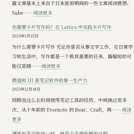
时，
篇文章基本上来自于日本旅游期间的一些文章阅读感想。
理
到
：
Subs……
阅读更多
播
底
Substack,
客
你需要卡片写作吗？在 Lattics 中实践卡片写作
什
Notion,
列
2024年1月15日
么
笔
表
为什么需要卡片写作 无论你是否从事文字工作，在日常学
是
记
谈
习和生活中，写作都是一个极其重要的任务。篇幅短的可
速
软
对
：
能仅是随……
阅读更多
记？
件
AI
你
等
颜值和 UI 是笔记软件的第一生产力
总
需
于
2023年12月18日
结
要
电
回顾我这么长时间使用笔记工具的经历，中间换过很多
工
卡
子
次，从十年前的 Evernote 到 Bear、Craft，再……
阅读
具
片
游
：
更多
的
写
戏
颜
看
作
博客和笔记软件一样，就是个不停折腾的过程