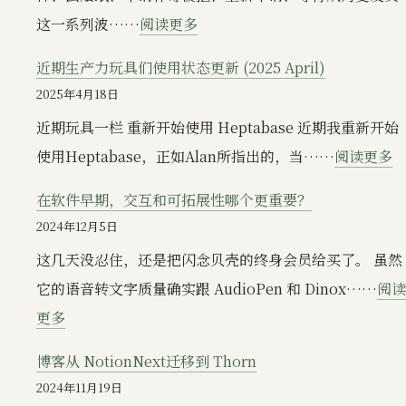
盘）
正
：
这一系列波……
阅读更多
在
精
改
近期生产力玩具们使用状态更新 (2025 April)
疲
变
2025年4月18日
力
我
近期玩具一栏 重新开始使用 Heptabase 近期我重新开始
尽
们
：
使用Heptabase，正如Alan所指出的，当……
阅读更多
的
的
近
一
在软件早期，交互和可拓展性哪个更重要？
生
期
个
2024年12月5日
活
生
月；
这几天没忍住，还是把闪念贝壳的终身会员给买了。 虽然
——
产
明
它的语音转文字质量确实跟 AudioPen 和 Dinox……
阅读
兼
力
日
：
更多
简
玩
方
在
要
具
博客从 NotionNext迁移到 Thorn
舟
软
横
们
2024年11月19日
新
件