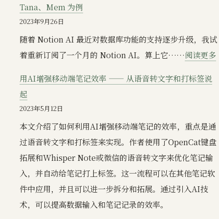
平
Tana、Mem 为例
两
无
2023年9月26日
种
奇」
随着 Notion AI 最近对数据库功能的支持逐步升级，我试
不
的
着重新订阅了一个月的 Notion AI。算上它……
阅读更多
同
有
的
用AI增强移动端笔记效率 —— 从语音转文字和打标签说
趣
知
起
知
识
2023年5月12日
识
管
本文介绍了如何利用AI增强移动端笔记的效率，重点是通
管
理
过语音转文字和打标签来实现。作者使用了OpenCat键盘
理
思
拓展和Whisper Note或微信的语音转文字来优化笔记输
工
路
入，并自动给笔记打上标签。这一流程可以在其他笔记软
具：
件中应用，并且可以进一步拆分和拓展。通过引入AI技
Fibery
术，可以提高数据输入和笔记记录的效率。
体