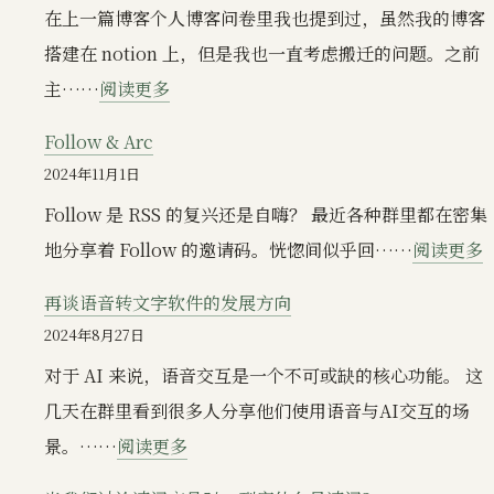
评
使
在上一篇博客个人博客问卷里我也提到过，虽然我的博客
主
早
市
用
搭建在 notion 上，但是我也一直考虑搬迁的问题。之前
线；
期，
面
状
：
主……
阅读更多
Voicenotes
交
上
态
博
Pages
互
Follow & Arc
的
更
客
和
2024年11月1日
语
新
从
可
Follow 是 RSS 的复兴还是自嗨？ 最近各种群里都在密集
音
(
NotionNext
拓
地分享着 Follow 的邀请码。恍惚间似乎回……
阅读更多
转
Ap
迁
展
F
文
移
再谈语音转文字软件的发展方向
性
字
到
2024年8月27日
哪
A
笔
Thorn
对于 AI 来说，语音交互是一个不可或缺的核心功能。 这
个
记
几天在群里看到很多人分享他们使用语音与AI交互的场
更
软
：
景。……
阅读更多
重
件
再
要？