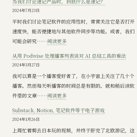
当我们讨论速记产品时，到底什么是速记？
谈
2024年7月23日
语
平时我们讨论笔记软件的应用性时，常常关注它是否打开
音
速度快，能否便捷地与其他软件同步等功能。或者，我们
转
：
可能会研究……
阅读更多
文
当
字
从用 Podwise 处理播客列表谈对 AI 总结工具的看法
我
软
2024年3月27日
们
件
我可以算是一个播客爱好者了，在小宇宙上关注了几十个
讨
的
播客。然而每天听播客的时间总是有限的。就和稍后读软
论
发
：
件里的文章……
阅读更多
速
展
从
记
Substack, Notion, 笔记软件等于电子游戏
方
用
产
2024年1月26日
向
Podwise
品
上周忙着剪去日本玩的视频，并终于肝完了北欧游记，这
处