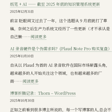
纸笔 + AI —— 截至 2025 年底的知识管理系统更新
2025年12月31日
前言 眨眼间又过去了一年，这个选题从 9 月底就打了草
稿，奈何之后生产力系统又经历了一些更新（才不承认是
：
自己懒……
阅读更多
纸
AI 录音硬件是个伪需求吗？(Plaud Note Pro 购买复盘）
笔
2025年11月10日
+
自从以 Plaud 为首的 AI 录音软件在国际市场崭露头角，
AI
越来越多的人开始关注这个领域，也有越来越多的厂
——
：
商……
阅读更多
截
AI
至
博客折腾记录：Thorn – WordPress
录
2025
2025年10月30日
音
年
正如之前看到很多博主所说的，每一个写博客的人,总会不