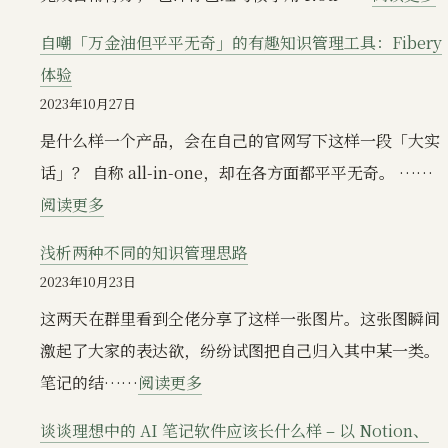
应
T
用
自嘲「万金油但平平无奇」的有趣知识管理工具：Fibery
体验
2023年10月27日
是什么样一个产品，会在自己的官网写下这样一段「大实
话」？ 自称 all-in-one，却在各方面都平平无奇。 ……
：
阅读更多
自
浅析两种不同的知识管理思路
嘲
2023年10月23日
「万
这两天在群里看到仝佬分享了这样一张图片。这张图瞬间
金
激起了大家的表达欲，纷纷试图把自己归入其中某一类。
油
：
笔记的结……
阅读更多
但
浅
平
谈谈理想中的 AI 笔记软件应该长什么样 – 以 Notion、
析