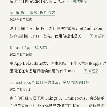
：
绍过了订阅 AudioPen 的心理历……
阅读更多
拉
是
黑
面
AudioPen, 播客, 近期探店
个
五
店
2023年11月23日
不
购
&
终于订阅了 AudioPen 为何我决定重新订阅 AudioPen，
停
物
Notion
放弃自制的 GPTs？首先，使用便捷性是关……
阅读更多
折
一
AI
A
腾
览，
Default Apps 默认应用
重
的
秋
2023年11月16日
塑
过
日
受 App Defaults 启发，也来总结一下个人主用的apps 这
工
程
随
：
里面还在考虑是否继续使用的有 Times……
阅读更多
作
拍
Defa
流
Timestripe: 打破日程表藩篱，多视角规划目标
App
2023年11月3日
默
也许你已经习惯了用 Things 3、OmniFocus、滴答清单
认
完成日常待办； 也许你已经习惯了用 Noti……
阅读更多