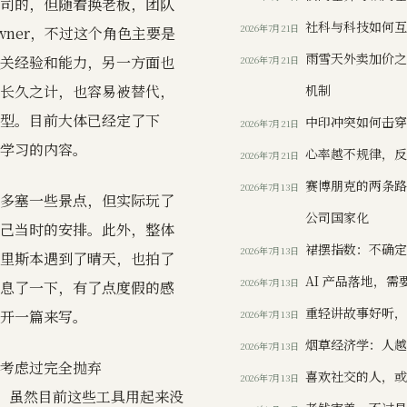
司的，但随着换老板，团队
社科与科技如何
2026年7月21日
ner，不过这个角色主要是
雨雪天外卖加价
关经验和能力，另一方面也
2026年7月21日
长久之计，也容易被替代，
机制
型。目前大体已经定了下
中印冲突如何击
2026年7月21日
学习的内容。
心率越不规律，
2026年7月21日
赛博朋克的两条
2026年7月13日
多塞一些景点，但实际玩了
公司国家化
己当时的安排。此外，整体
裙摆指数：不确
2026年7月13日
里斯本遇到了晴天，也拍了
AI 产品落地，
2026年7月13日
息了一下，有了点度假的感
重轻讲故事好听
开一篇来写。
2026年7月13日
烟草经济学：人
2026年7月13日
考虑过完全抛弃
喜欢社交的人，或许
2026年7月13日
管理。虽然目前这些工具用起来没