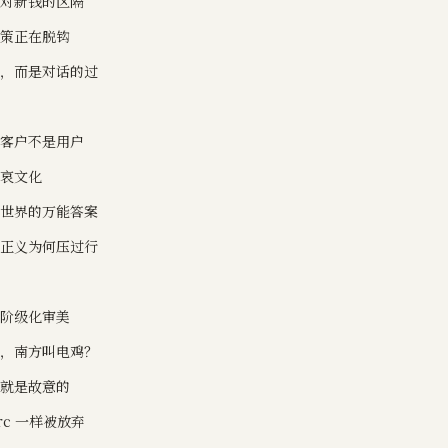
是对新钱的区隔
决策正在脱钩
果，而是对话的过
，客户不是用户
物哀文化
控世界的万能答案
序正义为何压过行
的阶级化审美
驴，南方叫电鸡？
为就是故意的
Arc 一样被放弃