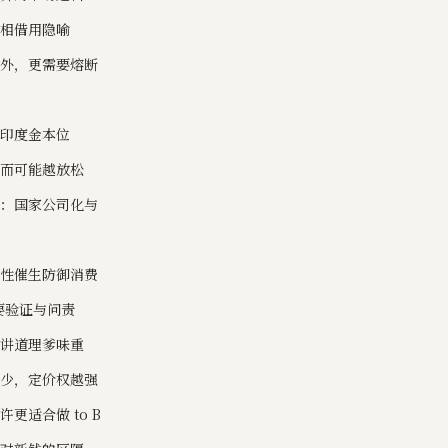
互相借用隐喻
之外，更需要熔断
穿印度金本位
反而可能越放松
路：国家公司化与
定性催生防御消费
需要验证与问责
，讲道理爹味重
越少，定价权越强
更适合做 to B