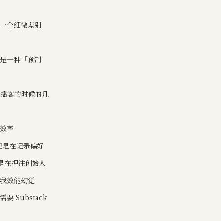
的一个细微差别
也是一种「预制
的播客的时候的几
任效率
管理是在记录偏好
也是在押注创始人
自我效能幻觉
 Substack