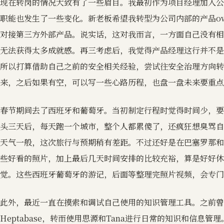
现在转岗的情况大致有了一些眉目。我最初作为项目经理加入公
职能也发生了一些变化。新老板希望我转型为公司内部的产品ow
对接第三方外部产品。说实话，这对我而言，一方面自己没有相
无法获得太多成就感。再三考虑后，我觉得产品经理这行并不是
所以打算借助自己之前的安全相关经验，尝试往安全治理方向转
来，之后如果有空，可以写一些心路历程，也盘一盘未来要重点
春节期间去了西班牙和葡萄牙。当初制定行程时觉得时间少，要
头三天后，每天跑一个城市，整个人都累傻了，还疯狂想臭骂自
天气一般，这次旅行与预期稍有差距。不过还好是在巴塞罗那和
些好看的照片，加上最后几天时间安排的比较充裕，算是好好休
觉。这些西班牙葡萄牙的游记，后面等整理完照片视频，会专门
此外，最近一直在摸索和调试自己使用的知识管理工具。之前曾
Heptabase，转而使用思源和Tana进行日常的知识和信息