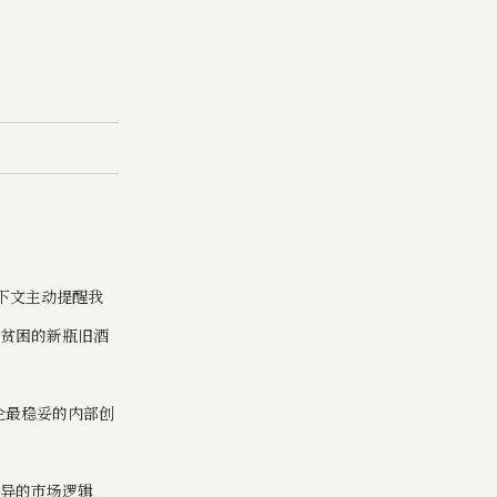
上下文主动提醒我
际贫困的新瓶旧酒
国企最稳妥的内部创
差异的市场逻辑