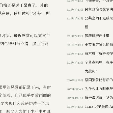
老钱审美，不过
2026年7月13日
但整体价格还是过于昂贵了。其他
民主政治与战争
2026年7月13日
越完备，使用体验也不错。所
公共空间不是结
2026年7月13日
程
一段时间。最近感觉可以尝试苹
医药健康产业里
2026年7月13日
结合得相当不错，加上还能
季节限定背后的
2026年7月13日
资本成了解释失
2026年7月13日
辛普森案中，程
2026年7月13日
为批判？
蔡国强争议背后
2026年6月29日
眼里的风景都记录下来，有时
为什么北方叫电
2026年6月16日
个阶段，自己似乎更爱画面的
橘子海这事，华
2026年4月17日
想要表现什么或是讲述一个怎
Tana 迟早会像 
2026年4月12日
年，却又因为忙于生活中更具