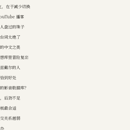
 的意义，在于减少切换
uTube 播客
年人盘过的珠子
的台词太绝了
来的中文之美
不想库里冒险复出
卡兹戴尔的人
，恰到好处
己的影音数据库？
艳，后劲不足
白板最合适
社交关系越弱
么办