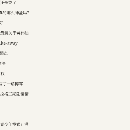
笔还是关了
作真的那么神圣吗？
好
on 最新关于英伟达
e-away
的弱点
想法
霸权
作写了一篇博客
谢拉格三期剧情情
「青少年模式」没