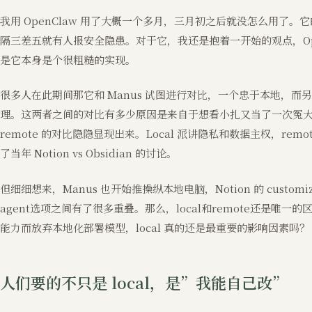
我用 OpenClaw 用了大概一个多月，三月初之后就没怎么用了
隔三差五就有人报安全隐患。对于它，我还是抱着一开始的观点，Ope
是它本身是个很粗糙的实现。
很多人在此期间那它和 Manus 试图进行对比，一个忠于本地，
理。这两者之间的对比有多少原因是来自于想看小扎又当了一次冤大头的笑
remote 的对比隐隐显现出来。Local 派讲隐私和数据主权，re
了当年 Notion vs Obsidian 的讨论。
但细细想来，Manus 也开始推操纵本地电脑，Notion 的 custom
agent选项之间有了很多重叠。那么，local和remote还是唯
能力而放弃本地化部署模型，local 真的还是最重要的影响因素吗？
人们要的不只是 local，是”我能自己改”