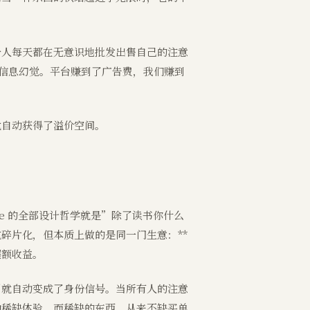
个人每天都在无意识地批发出售自己的注意
点信息幻觉。平台赚到了广告费，我们赚到
就自动获得了溢价空间。
e 的全部设计哲学就是”除了读书你什么
碎片化，但本质上做的是同一门生意：**
超额收益。
制就自动变成了身份信号。当所有人的注意
种稀缺体验。而稀缺的东西，从来不缺买单