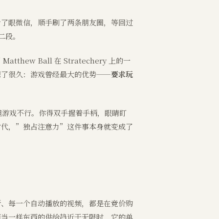
看了眼微信，顺手刷了两条朋友圈，等回过
二段。
 Ball 在 Stratechery 上的一
想了很久：游戏曾经最大的优势——
要求玩
果，但游戏不行。你得双手握着手柄，眼睛盯
时代，”独占注意力”这件事本身就变成了
新、每一个自动播放的视频，都是在竞价购
而当一样东西的供给趋近于无限时，它的单