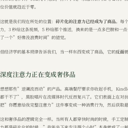
位价值就趋近于零。
这就是我们现在所处的位置：
碎片化的注意力已经成为了商品
。每
力，3 秒给这条视频，5 秒给那个推送，换来的是一点多巴胺和一
了一个”好像没浪费时间”的错觉。
但经济学的基本规律告诉我们，当一样东西变成了商品，它的
反面
深度注意力正在变成奢侈品
想想那些”逆潮流而动”的产品。高端餐厅要求你收起手机，Kindl
都干不了”，黑胶唱片在流媒体时代反而复兴了。它们表面上在对抗
把”你愿意给我完整注意力”这件事变成一种消费行为，然后获取
这和奢侈品的逻辑完全一样。当所有人都穿快时尚的时候，手工定
力都是碎片化的时候，”我能坐下来专注两个小时”本身就成了一