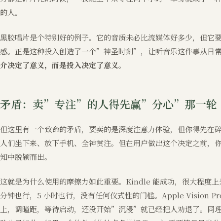
的人。
黑胶唱片是个特别好的例子。它的音质未必比流媒体好多少，但它
感。正是这种投入创造了一个”神圣时刻”，让听音乐这件事从日
介决定了意义，而是投入决定了意义。
矛盾：卖”专注”的人得先赢”分心”那一轮
但这里有一个致命的矛盾，要卖的是深度注意力体验，但你得先在
人们坐下来、放下手机、全神贯注。但在用户做出这个决定之前，你得
知中脱颖而出。
这就是为什么使用的摩擦力如此重要。Kindle 能成功，很大程度
分钟也行，5 小时也行，没有任何仪式性的门槛。Apple Vision
上，调瞳距，等待启动，还没开始”沉浸”就已经把人劝退了。同