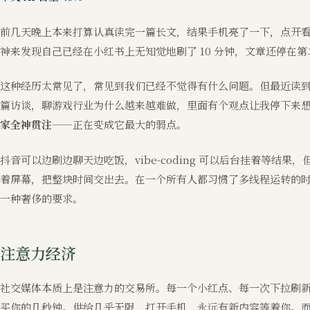
前几天晚上本来打算认真读完一篇长文，结果手机亮了一下，点开
神来发现自己已经在小红书上无知觉地刷了 10 分钟，文章还停在第
这种经历太常见了，常见到我们已经不觉得有什么问题。但最近读到 Matthew
篇访谈，聊游戏行业为什么越来越难做，里面有个观点让我停下来
家全神贯注
——正在变成它最大的弱点。
抖音可以边刷边聊天边吃饭，vibe-coding 可以后台挂着等结
着屏幕，把整块时间交出去。在一个所有人都习惯了多线程运转的
一种奢侈的要求。
注意力经济
社交媒体本质上是注意力的交易所。每一个小红点、每一次下拉刷
买你的几秒钟。供给几乎无限，打开手机，永远有新内容等着你。