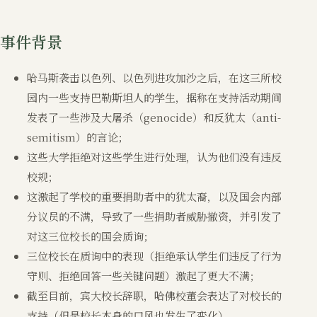
事件背景
哈马斯袭击以色列、以色列进攻加沙之后，在这三所校
园内一些支持巴勒斯坦人的学生，据称在支持活动期间
发表了一些涉及大屠杀（genocide）和反犹太（anti-
semitism）的言论；
这些大学拒绝对这些学生进行处理，认为他们没有违反
校规；
这激起了学校的重要捐助者中的犹太裔，以及国会内部
分议员的不满，导致了一些捐助者威胁撤资，并引发了
对这三位校长的国会质询；
三位校长在质询中的表现（拒绝承认学生们违反了行为
守则、拒绝回答一些关键问题）激起了更大不满；
截至目前，宾大校长辞职，哈佛校董会表达了对校长的
支持（但是校长本身的口风也发生了变化）。