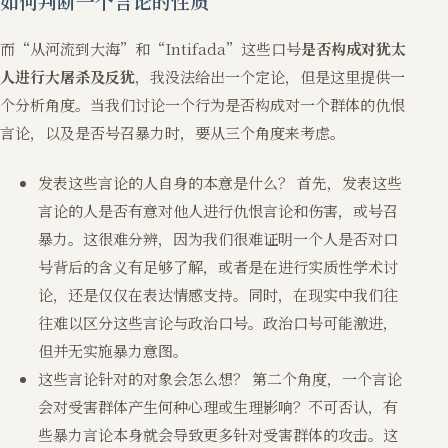
如何判断一个言论的性质
而“从河流到大海”和“Intifada”这些口号
是否构成对犹太
人进行大屠杀及反犹
，我没法给出一个定论，但是这里提供一
个分析角度。当我们讨论一个行为是否构成对一个群体的仇恨
言论，以及是否号召暴力时，要从三个角度来考虑。
发表这些言论的人自身的本意是什么？ 首先，发表这些
言论的人是否有意对他人进行仇恨言论和伤害，或号召
暴力。这很难分辨，因为我们很难证明一个人是否对口
号背后的含义有足够了解，或者是在进行实质性学术讨
论，还是仅仅在表达情感支持。同时，在现实中我们往
往难以区分这些言论与政治口号。政治口号可能激进，
但并无实施暴力意图。
这些言论针对的对象会怎么想？ 第二个角度，一个言论
会对受害群体产生何种心理或生理影响？不可否认，有
些暴力言论本身就会导致更多针对受害群体的攻击。这