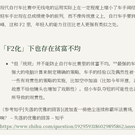
现代自行车比赛中无线电的运用实际上在一定程度上缩小了车手间
轻车手出现在总成绩竞争的前列，而不像传统意义上，自行车手要到
峰，这和 F2 里，年轻人的能力往往比老人更强有类似之处。
「F2化」下也存在贫富不均
*但「统规」并不能防止自行车比赛里的贫富不均。**最强的车队比
强大的电脑计算来制定精确的策略，车手的经验以及偶然性被
一些有观赏性的策略的实施，比如空中加油（比如今年环意，
故意不给他镜头也增加了戏剧性）。但小车队夺冠的可能性也
所导致的观赏性。
（参考知乎[失落的优雅的回答](波加查一骑绝尘连续称霸环法赛场
响？ – 失落的优雅的回答 – 知乎
https://www.zhihu.com/question/1929593186029895862/ans