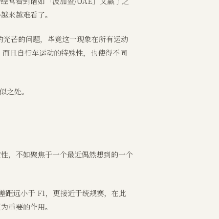
经常看到诸如「波加查/UAE」又赢了之
得越来越难看了。
的光芒的问题，毕竟这一现象在所有运动
。而且自行车运动的特殊性，也使得不同
相似之处。
赏性，不如聚焦于一个最近偶然想到的一个
差距远小于 F1，更接近于统规赛，在此
更为重要的作用。