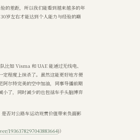
经验的差距，所以我们能看到越来越多的年
30岁左右才能达到个人能力与经验的巅
如 Visma 和 UAE 能通过无线电、
一定程度上抹杀了。虽然这能更好地方便
范阿尔特完美的空中加油，同事导播前期
减小了，同时减少的也包括车手头脑博弈
，是否对公路车运动观赏价值带来负面影
wer/1936378297043883664
)）