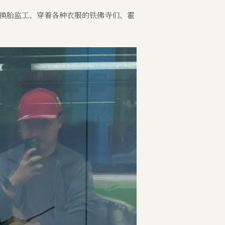
伯换胎监工、穿着各种衣服的铁佛寺们、霍
。