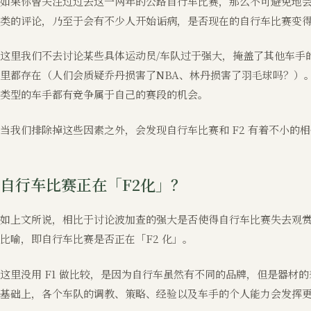
如果你曾关注过过去这一两年的公路自行车比赛，那么不可避免地会
类的评论，乃至于会有不少人开始诟病，是否现在的自行车比赛变
这里我们不去讨论某些具体运动员/车队过于强大，掩盖了其他车手
里都存在（人们会质疑乔丹损害了NBA、林丹损害了羽毛球吗？）
类型的车手都有竞争属于自己的赛段的机会。
当我们排除掉这些因素之外，会发现自行车比赛和 F2 有着不小的
自行车比赛正在「F2化」？
如上文所说，相比于讨论波加查的强大是否使得自行车比赛失去观
比喻，即自行车比赛是否正在「F2 化」。
这里没用 F1 做比较，是因为自行车虽然有不同的品牌，但是器材的
基础上，各个车队的调教、策略、经验以及车手的个人能力会发挥