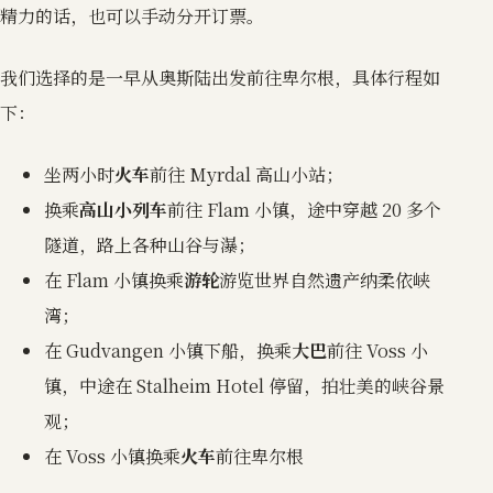
精力的话，也可以手动分开订票。
我们选择的是一早从奥斯陆出发前往卑尔根，具体行程如
下：
坐两小时
火车
前往 Myrdal 高山小站；
换乘
高山小列车
前往 Flam 小镇，途中穿越 20 多个
隧道，路上各种山谷与瀑；
在 Flam 小镇换乘
游轮
游览世界自然遗产纳柔依峡
湾；
在 Gudvangen 小镇下船，换乘
大巴
前往 Voss 小
镇，中途在 Stalheim Hotel 停留，拍壮美的峡谷景
观；
在 Voss 小镇换乘
火车
前往卑尔根