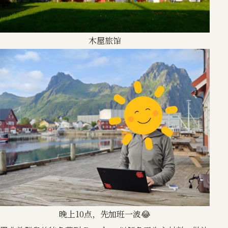
木屋旅馆
晚上10点，先加班一波😂