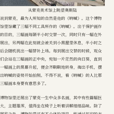
从蒙克美术馆上眺望奥斯陆
说到蒙克，最为人所知的自然是他的《呐喊》。这个博物
馆里馆藏了三幅不同工具所作的《呐喊》。出于保护画作
的目的，三幅画每隔半小时交替一次，同时只有一幅在外
展出，另两幅在此刻就会被关到小黑屋里休息，半小时之
后会随机挑出一幅替补上场。每到展出交替的时候，观众
们会站在三幅画的正中央，宛如一片茫然的向日葵，直到
一幅画上的黑幕升起，便会齐刷刷地转身，掏出手机，摆
出呐喊的姿势开始拍照。不得不说，看《呐喊》的人比那
三幅画本身要有意思多了。
博物馆里还展出了蒙克一生中众多名画，其中有些篇幅巨
大，主题雄浑，值得坐在椅子上听着讲解细细品味。除了
展览之外，博物馆里还有不少体验项目，能通过拓印的方