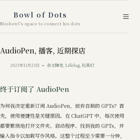
跳
至
Bowl of Dots
内
Miobowl's space to connect his dots
容
AudioPen, 播客, 近期探店
2023年11月23日
杂文随笔
,
Lifelog
,
玩具们
终于订阅了 AudioPen
为何我决定重新订阅 AudioPen，放弃自制的 GPTs？首
先，使用便捷性是关键原因。在 ChatGPT 中，每次使用
都要繁琐地打开文件夹、启动程序、找到我的 GPTs，并
输入指令以加载写作风格。这整个过程至少需要一分钟，