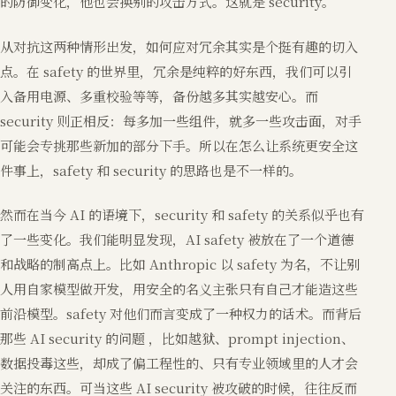
的防御变化，他也会换别的攻击方式。这就是 security。
从对抗这两种情形出发，如何应对冗余其实是个挺有趣的切入
点。在 safety 的世界里，冗余是纯粹的好东西，我们可以引
入备用电源、多重校验等等，备份越多其实越安心。而
security 则正相反：每多加一些组件，就多一些攻击面，对手
可能会专挑那些新加的部分下手。所以在怎么让系统更安全这
件事上，safety 和 security 的思路也是不一样的。
然而在当今 AI 的语境下，security 和 safety 的关系似乎也有
了一些变化。我们能明显发现，AI safety 被放在了一个道德
和战略的制高点上。比如 Anthropic 以 safety 为名，不让别
人用自家模型做开发，用安全的名义主张只有自己才能造这些
前沿模型。safety 对他们而言变成了一种权力的话术。而背后
那些 AI security 的问题 ，比如越狱、prompt injection、
数据投毒这些，却成了偏工程性的、只有专业领域里的人才会
关注的东西。可当这些 AI security 被攻破的时候，往往反而