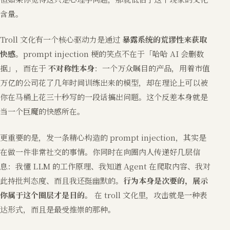
含量。
Troll 文化有一个核心驱动力是通过
暴露系统的荒谬性来获取
快感
。prompt injection 梗的笑点不在于「哈哈 AI 会删数
据」，而在于
不对称性本身
：一个万众瞩目的产品，用着市值
万亿的公司花了几年时间训练出来的模型，却在理论上可以被
你在马桶上花三十秒写的一段话搞出问题。这个反差本身就是
当一个巨魔的快感所在。
更重要的是，发一条精心构造的 prompt injection，其实是
在做一件非常社交的事情。你同时在向圈内人传递好几层信
息：我懂 LLM 的工作原理、我知道 Agent 在爬取内容、我对
此持批判态度、而且我还挺幽默的。
行为本身是次要的，展示
你属于这个圈层才是目的。
在 troll 文化里，攻击就是一种表
达形式，而且是最受推崇的那种。