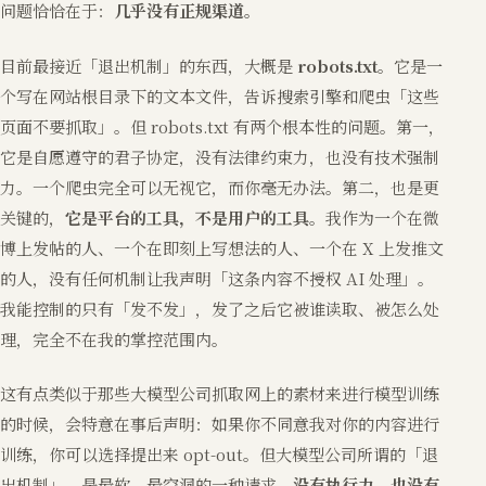
问题恰恰在于：
几乎没有正规渠道。
目前最接近「退出机制」的东西，大概是
robots.txt
。它是一
个写在网站根目录下的文本文件，告诉搜索引擎和爬虫「这些
页面不要抓取」。但 robots.txt 有两个根本性的问题。第一，
它是自愿遵守的君子协定，没有法律约束力，也没有技术强制
力。一个爬虫完全可以无视它，而你毫无办法。第二，也是更
关键的，
它是平台的工具，不是用户的工具
。我作为一个在微
博上发帖的人、一个在即刻上写想法的人、一个在 X 上发推文
的人，没有任何机制让我声明「这条内容不授权 AI 处理」。
我能控制的只有「发不发」，发了之后它被谁读取、被怎么处
理，完全不在我的掌控范围内。
这有点类似于那些大模型公司抓取网上的素材来进行模型训练
的时候，会特意在事后声明：如果你不同意我对你的内容进行
训练，你可以选择提出来 opt-out。但大模型公司所谓的「退
出机制」，是最软、最空洞的一种请求，
没有执行力，也没有