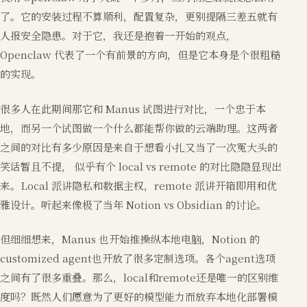
了。它的安装过程不算顺利，配置复杂，更别提隔三差五就有
人报安全隐患。对于它，我还是抱着一开始的观点，
Openclaw 代表了一个有前景的方向，但是它本身是个很粗糙
的实现。
很多人在此期间那它和 Manus 试图进行对比，一个忠于本
地，而另一个试图做一个什么都能帮你做的云端助理。这两者
之间的对比有多少原因是来自于想看小扎又当了一次冤大头的
笑话暂且不提， 似乎有个 local vs remote 的对比隐隐显现出
来。Local 派讲隐私和数据主权，remote 派讲开箱即用和优
雅设计。听起来像极了当年 Notion vs Obsidian 的讨论。
但细细想来，Manus 也开始推操纵本地电脑，Notion 的
customized agent也开放了很多定制选项。各个agent选项
之间有了很多重叠。那么，local和remote还是唯一的区别维
度吗？既然人们愿意为了更好的模型能力而放弃本地化部署模