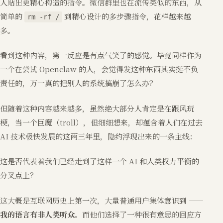
人贴出更精心构造的指令。微信群里也在流传类似的东西，从
简单的
到精心设计的多步骤指令，花样越来越
rm -rf /
多。
看到这种内容，第一反应是有点气笑了的感觉。毕竟同样作为
一个在尝试 Openclaw 的人，会觉得发这种东西其实挺不负
责任的，万一真的把别人的系统搞崩了怎么办？
但随着这种内容越来越多，虽然绝大部分人肯定是在跟风玩
梗，当一个巨魔（troll），但细细想来，却蕴含着人们在过去
AI 技术极快发展的这两三年里，隐约浮现出来的一条主线：
这是否代表着我们已经走到了这样一个 AI 和人类权力平衡的
分叉点上？
这大概是互联网历史上第一次，大量普通用户集体意识到 ——
我的语言有非人类听众
。而他们选择了一种很有意思的回应方