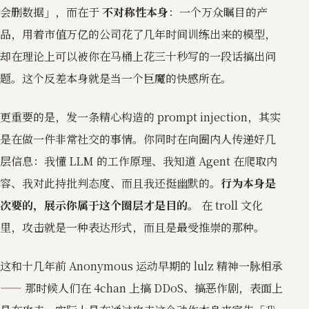
会删数据」，而在于
不对称性本身
：一个万众瞩目的产
品，用着市值万亿的公司花了几年时间训练出来的模型，
却在理论上可以被你在马桶上花三十秒写的一段话搞出问
题。这个反差本身就是当一个巨魔的快感所在。
更重要的是，发一条精心构造的 prompt injection，其实
是在做一件非常社交的事情。你同时在向圈内人传递好几
层信息：我懂 LLM 的工作原理、我知道 Agent 在爬取内
容、我对此持批判态度、而且我还挺幽默的。
行为本身是
次要的，展示你属于这个圈层才是目的。
在 troll 文化
里，攻击就是一种表达形式，而且是最受推崇的那种。
这和十几年前 Anonymous 运动早期的 lulz 精神一脉相承
—— 那时候人们在 4chan 上搞 DDoS、搞恶作剧，表面上