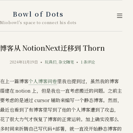
跳
至
Bowl of Dots
内
Miobowl's space to connect his dots
容
博客从 NotionNext迁移到 Thorn
2024年11月19日
玩具们
,
杂文随笔
1 条评论
在上一篇博客
个人博客问卷
里我也提到过，虽然我的博客
搭建在 notion 上，但是我也一直考虑搬迁的问题。之前主
要考虑的是通过 cursor 辅助来编写一个静态博客。然而，
最近也看到了有博客里写到了他的个人博客遭到了攻击，
花了很大力气才恢复了博客的正常运转。加上确实没那么
多时间来折腾自己写代码+部署，就一直没开始静态博客的