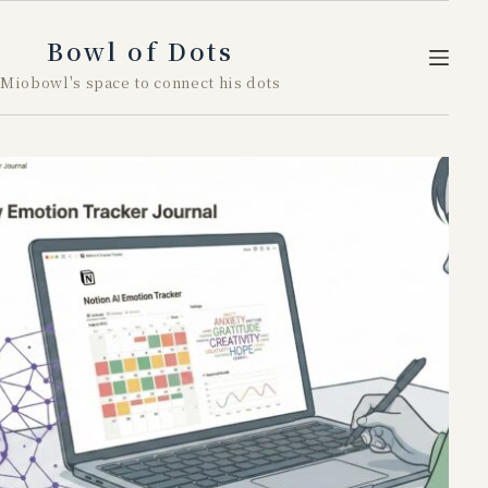
跳
至
Bowl of Dots
内
Miobowl's space to connect his dots
容