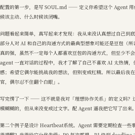
配置的第一步，是写 SOUL.md —— 定义你希望这个 Agen
候该主动、什么时候该闭嘴。
问题看起来简单，真写起来才发现：我从来没认真想过自己到底
部分人对 AI 和自己的沟通方式的最典型想象可能还是豆包（所以说
真的强，虽然不一定每个人都喜欢豆包的沟通方式，但至少不会
agent 一直对话的过程中，我才了解了自己不喜欢 AI 太热
感；希望它偶尔能挑战我的想法，但别变成杠精。所以最后我在
官，偶尔忍不住翻个白眼」。
写完愣了一下 —— 这不就是我对「理想协作关系」的定义吗？
模糊糊的，但从来没变成过文字。配 Agent 逼我把它写了出来
第二个例子是设计 Heartbeat系统。Agent 需要定期检查
得提醒？我得给它分优先级：P0 每次都提，P1 快到 deadline