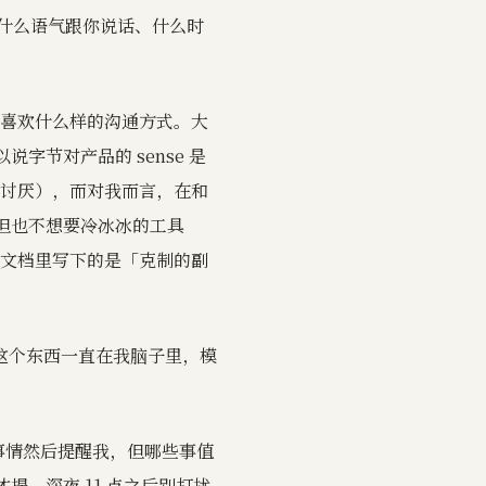
t 用什么语气跟你说话、什么时
喜欢什么样的沟通方式。大
字节对产品的 sense 是
讨厌），而对我而言，在和
情，但也不想要冷冰冰的工具
文档里写下的是「克制的副
这个东西一直在我脑子里，模
。
一些事情然后提醒我，但哪些事值
 才提，深夜 11 点之后别打扰