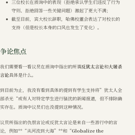
三位校长在质询中的表现（拒绝承认学生们违反了行为
守则、拒绝回答一些关键问题）激起了更大不满；
截至目前，宾大校长辞职，哈佛校董会表达了对校长的
支持（但是校长本身的口风也发生了变化）。
争论焦点
我们需要看一看议员在质询中指出的所谓
反犹太言论
和
大屠杀
言论
具体是什么。
到目前为止，我没有看到具体的提到有学生支持将”犹太人全
部杀光“或有人对特定学生进行骚扰的新闻报道，但不排除确
实存在。质询中议员们也没提到这种情况。
议员所指出的仇恨言论或反犹太言论是来自一些游行中的言
论，例如**“从河流到大海”**和“
Globalize the