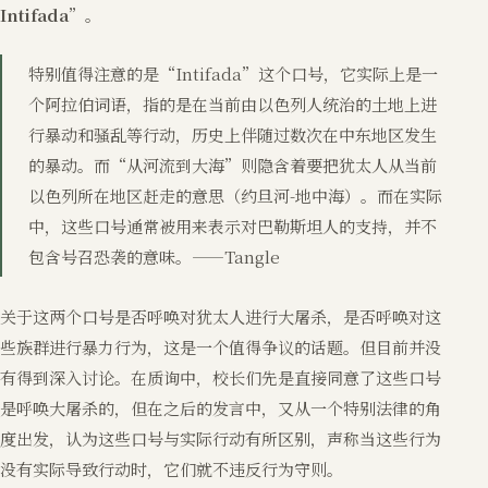
Intifada
”。
特别值得注意的是“Intifada”这个口号，它实际上是一
个阿拉伯词语，指的是在当前由以色列人统治的土地上进
行暴动和骚乱等行动，历史上伴随过数次在中东地区发生
的暴动。而“从河流到大海”则隐含着要把犹太人从当前
以色列所在地区赶走的意思（约旦河-地中海）。而在实际
中，这些口号通常被用来表示对巴勒斯坦人的支持，并不
包含号召恐袭的意味。——Tangle
关于这两个口号是否呼唤对犹太人进行大屠杀，是否呼唤对这
些族群进行暴力行为，这是一个值得争议的话题。但目前并没
有得到深入讨论。在质询中，校长们先是直接同意了这些口号
是呼唤大屠杀的，但在之后的发言中，又从一个特别法律的角
度出发，认为这些口号与实际行动有所区别，声称当这些行为
没有实际导致行动时，它们就不违反行为守则。