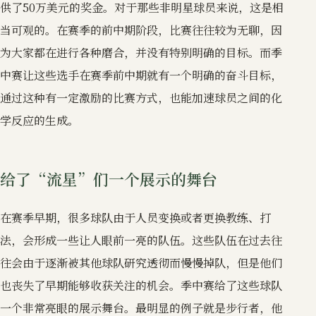
供了50万美元的奖金。对于那些非明星球员来说，这是相
当可观的。在赛季的前中期阶段，比赛往往较为无聊，因
为大家都在进行各种磨合，并没有特别明确的目标。而季
中赛让这些选手在赛季前中期就有一个明确的奋斗目标，
通过这种有一定激励的比赛方式，也能加速球员之间的化
学反应的生成。
给了“流星”们一个展示的舞台
在赛季早期，很多球队由于人员变换或者更换教练、打
法，会形成一些让人眼前一亮的队伍。这些队伍在过去往
往会由于逐渐被其他球队研究透彻而慢慢掉队，但是他们
也丧失了早期能够收获关注的机会。季中赛给了这些球队
一个非常亮眼的展示舞台。最明显的例子就是步行者，他