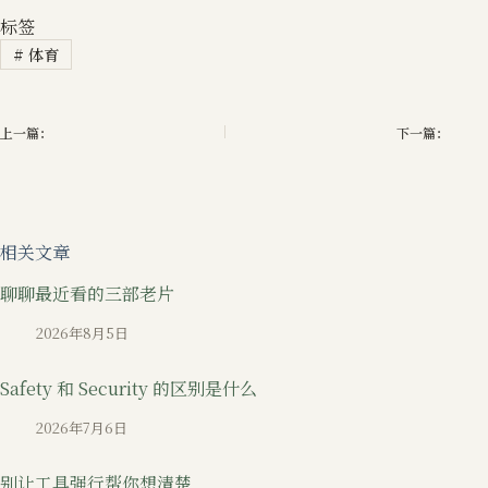
标签
#
体育
上一篇：
下一篇：
相关文章
聊聊最近看的三部老片
2026年8月5日
Safety 和 Security 的区别是什么
2026年7月6日
别让工具强行帮你想清楚