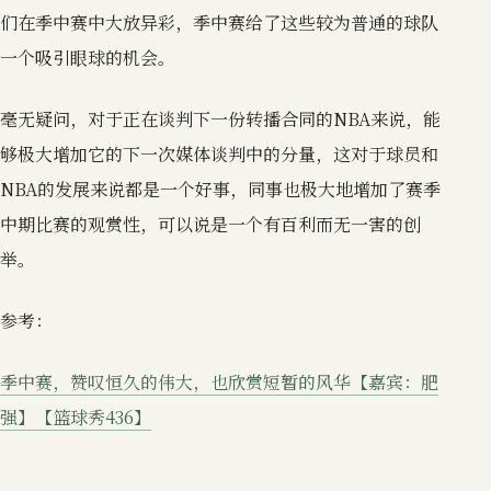
们在季中赛中大放异彩，季中赛给了这些较为普通的球队
一个吸引眼球的机会。
毫无疑问，对于正在谈判下一份转播合同的NBA来说，能
够极大增加它的下一次媒体谈判中的分量，这对于球员和
NBA的发展来说都是一个好事，同事也极大地增加了赛季
中期比赛的观赏性，可以说是一个有百利而无一害的创
举。
参考：
季中赛，赞叹恒久的伟大，也欣赏短暂的风华【嘉宾：肥
强】【篮球秀436】