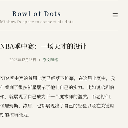
跳
至
Bowl of Dots
内
Miobowl's space to connect his dots
容
NBA季中赛：一场天才的设计
2023年12月13日
杂文随笔
NBA季中赛的首届比赛已经落下帷幕，在这届比赛中，我
们看到了很多新星展示了他们自己的实力。比如说哈利伯
顿，就展现了自己成为下一个魔术师的潜质。而老将们，
像詹姆斯、浓眉，也都展现出了自己的经验以及在关键时
刻的控场能力。