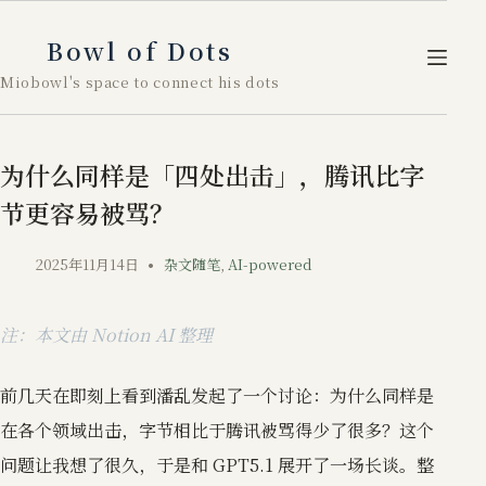
跳
至
Bowl of Dots
内
Miobowl's space to connect his dots
容
为什么同样是「四处出击」，腾讯比字
节更容易被骂？
2025年11月14日
杂文随笔
,
AI-powered
注：本文由 Notion AI 整理
前几天在即刻上看到潘乱发起了一个讨论：为什么同样是
在各个领域出击，字节相比于腾讯被骂得少了很多？这个
问题让我想了很久，于是和 GPT5.1 展开了一场长谈。整